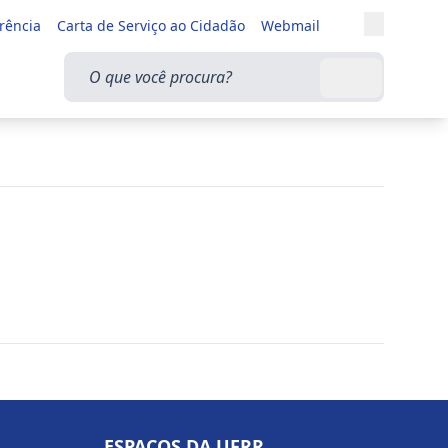
Entrar
rência
Carta de Serviço ao Cidadão
Webmail
Alternar a
O que você procura?
Buscar
ESPAÇOS DA UFRR