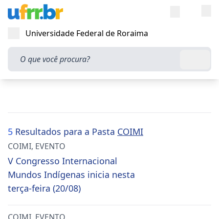
Entra
Alt
Acesso rápi
Universidade Federal de Roraima
Abrir menu
O que você procura?
Busca
5
Resultados para a Pasta
COIMI
COIMI
,
EVENTO
V Congresso Internacional
Mundos Indígenas inicia nesta
terça-feira (20/08)
COIMI
,
EVENTO