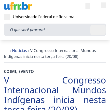
Entra
Alt
Acesso rápi
Universidade Federal de Roraima
Abrir menu
O que você procura?
Busca
›
Notícias
›
V Congresso Internacional Mundos
Indígenas inicia nesta terça-feira (20/08)
COIMI
,
EVENTO
V Congresso
Internacional Mundos
Indígenas inicia nesta
terça-feira (20/08)