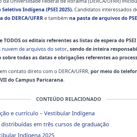
da Universidade Federal de Roraima (DERCA/UFRR) iniciou 
o Seletivo Indígena (PSEI 2025).
Candidatos interessados 
na do DERCA/UFRR
e também
na pasta de arquivos do PS
 TODOS os editais referentes as listas de espera do PSEI
a
nuvem de arquivos do setor
, sendo de inteira responsa
obre todas as datas e obrigações referentes ao proces
r em contato direto com o DERCA/UFRR,
por meio do telefon
 VII do Campus Paricarana
.
CONTEÚDO RELACIONADO
ção e currículo – Vestibular Indígena
 distribuídas em três cursos de graduação
tibular Indígena 2025