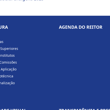
URA
AGENDA DO REITOR
ias
 Superiores
Institutos
 Comissões
 Aplicação
otécnica
nalização