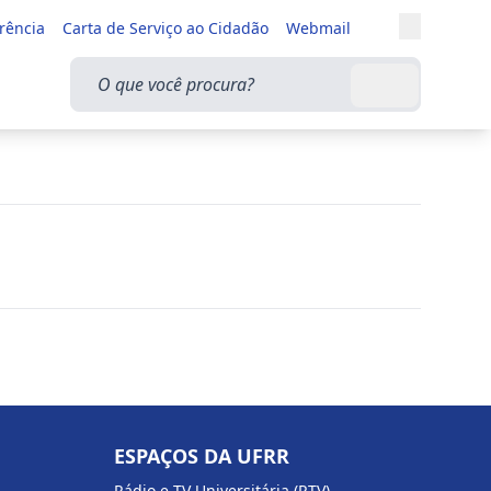
Entrar
rência
Carta de Serviço ao Cidadão
Webmail
Alternar a
O que você procura?
Buscar
ESPAÇOS DA UFRR
Rádio e TV Universitária (RTV)