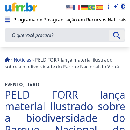
Entra
Alt
Acesso rá
Programa de Pós-graduação em Recursos Naturais
Abrir menu
O que você procura?
Busca
›
Notícias
›
PELD FORR lança material ilustrado
sobre a biodiversidade do Parque Nacional do Viruá
EVENTO
,
LIVRO
PELD FORR lança
material ilustrado sobre
a biodiversidade do
Parque Nacional do