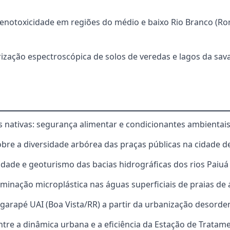
Genotoxicidade em regiões do médio e baixo Rio Branco (Ror
rização espectroscópica de solos de veredas e lagos da sav
s nativas: segurança alimentar e condicionantes ambientai
sobre a diversidade arbórea das praças públicas na cidade d
idade e geoturismo das bacias hidrográficas dos rios Paiuá
aminação microplástica nas águas superficiais de praias de
 igarapé UAI (Boa Vista/RR) a partir da urbanização desorde
entre a dinâmica urbana e a eficiência da Estação de Trata