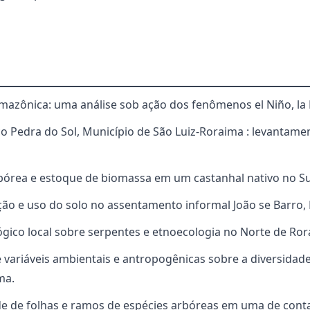
amazônica: uma análise sob ação dos fenômenos el Niño, la N
ico Pedra do Sol, Município de São Luiz-Roraima : levantam
rbórea e estoque de biomassa em um castanhal nativo no Su
ão e uso do solo no assentamento informal João se Barro, B
gico local sobre serpentes e etnoecologia no Norte de Rora
de variáveis ambientais e antropogênicas sobre a diversida
ma.
ade de folhas e ramos de espécies arbóreas em uma de cont