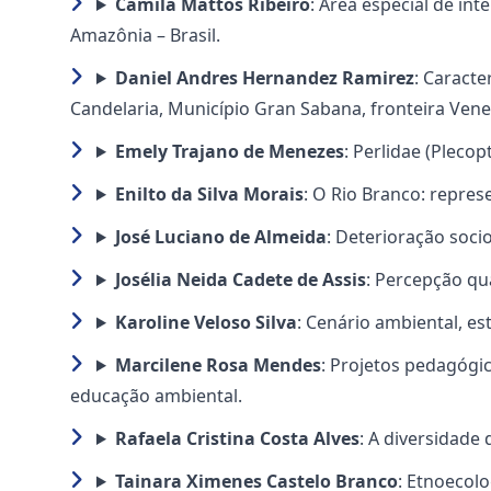
Camila Mattos Ribeiro
: Área especial de in
Amazônia – Brasil.
Daniel Andres Hernandez Ramirez
: Caract
Candelaria, Município Gran Sabana, fronteira Venez
Emely Trajano de Menezes
: Perlidae (Pleco
Enilto da Silva Morais
: O Rio Branco: repres
José Luciano de Almeida
: Deterioração soci
Josélia Neida Cadete de Assis
: Percepção qu
Karoline Veloso Silva
: Cenário ambiental, es
Marcilene Rosa Mendes
: Projetos pedagógi
educação ambiental.
Rafaela Cristina Costa Alves
: A diversidade
Tainara Ximenes Castelo Branco
: Etnoecolo