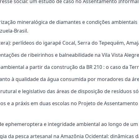
teresse social: um estudo de caso no Assentamento Informa
erização mineralógica de diamantes e condições ambientais
uela-Brasil.
ptera): perlídeos do igarapé Cocal, Serra do Tepequém, Amaj
entações de ribeirinhos e balneabilidade na Vila Vista Alegr
oambiental a partir da construção da BR 210 : o caso da Te
anto à qualidade da água consumida por moradores da área
trutural e legislativo das áreas de disposição de resíduos 
cos e a práxis em duas escolas no Projeto de Assentamento
 de ephemeroptera e integridade ambiental ao longo de um 
gia da pesca artesanal na Amazônia Ocidental: dinâmicas da