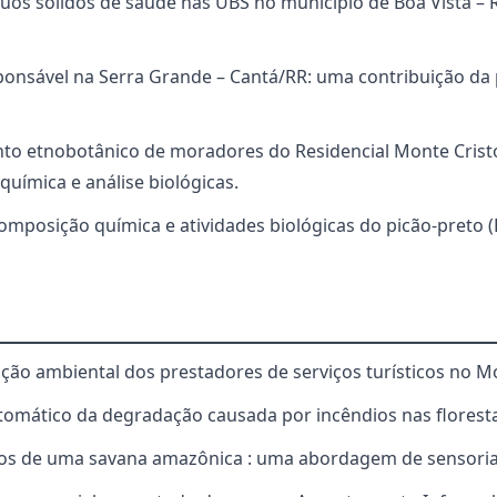
duos sólidos de saúde nas UBS no município de Boa Vista –
ponsável na Serra Grande – Cantá/RR: uma contribuição da
to etnobotânico de moradores do Residencial Monte Cristo 
uímica e análise biológicas.
omposição química e atividades biológicas do picão-preto (
pção ambiental dos prestadores de serviços turísticos no 
mático da degradação causada por incêndios nas florestas
icos de uma savana amazônica : uma abordagem de sensori