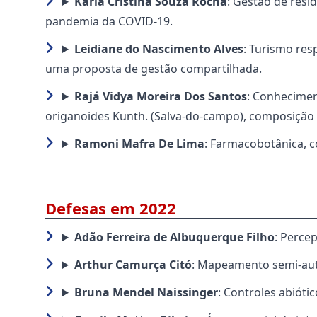
Karla Cristina Souza Rocha
: Gestão de resí
pandemia da COVID-19.
Leidiane do Nascimento Alves
: Turismo res
uma proposta de gestão compartilhada.
Rajá Vidya Moreira Dos Santos
: Conhecimen
origanoides Kunth. (Salva-do-campo), composição q
Ramoni Mafra De Lima
: Farmacobotânica, c
Defesas em 2022
Adão Ferreira de Albuquerque Filho
: Perce
Arthur Camurça Citó
: Mapeamento semi-auto
Bruna Mendel Naissinger
: Controles abiót