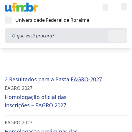
Entra
Alt
Acesso rápi
Universidade Federal de Roraima
Abrir menu
O que você procura?
Busca
2
Resultados para a Pasta
EAGRO-2027
EAGRO 2027
Homologação oficial das
inscrições – EAGRO 2027
EAGRO 2027
Homologação preliminar das