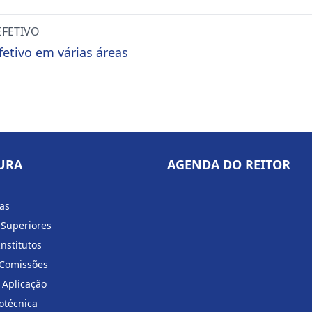
EFETIVO
fetivo em várias áreas
URA
AGENDA DO REITOR
ias
 Superiores
Institutos
 Comissões
 Aplicação
otécnica