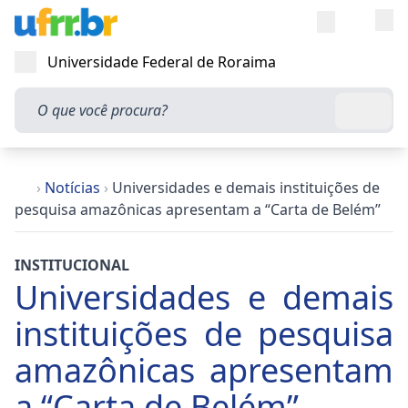
Entra
Alt
Acesso rápi
Universidade Federal de Roraima
Abrir menu
O que você procura?
Busca
›
Notícias
›
Universidades e demais instituições de
pesquisa amazônicas apresentam a “Carta de Belém”
INSTITUCIONAL
Universidades e demais
instituições de pesquisa
amazônicas apresentam
a “Carta de Belém”