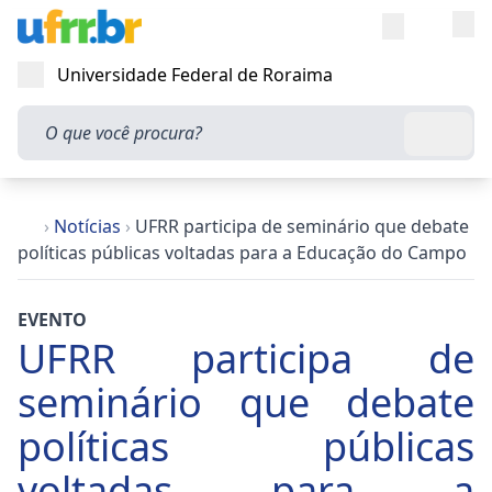
Entra
Alt
Acesso rápi
Universidade Federal de Roraima
Abrir menu
O que você procura?
Busca
›
Notícias
›
UFRR participa de seminário que debate
políticas públicas voltadas para a Educação do Campo
EVENTO
UFRR participa de
seminário que debate
políticas públicas
voltadas para a