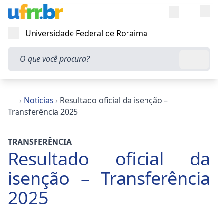
Entra
Alt
Acesso rápi
Universidade Federal de Roraima
Abrir menu
O que você procura?
Busca
›
Notícias
›
Resultado oficial da isenção –
Transferência 2025
TRANSFERÊNCIA
Resultado oficial da
isenção – Transferência
2025