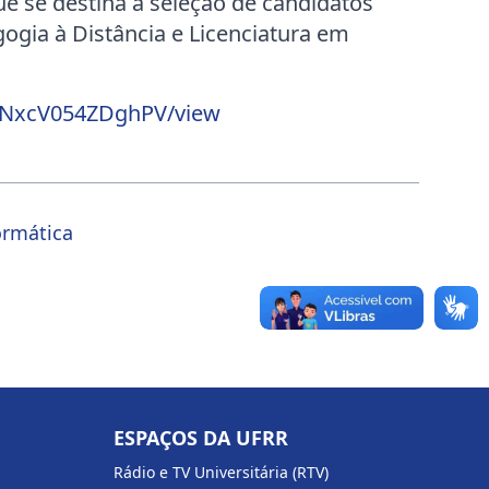
ue se destina à seleção de candidatos
ogia à Distância e Licenciatura em
ayNxcV054ZDghPV/view
ormática
ESPAÇOS DA UFRR
Rádio e TV Universitária (RTV)