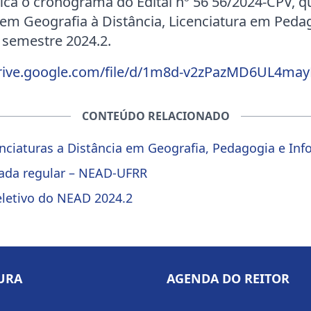
fica o cronograma do Edital nº 56 56/2024-CPV, q
 em Geografia à Distância, Licenciatura em Pedag
o semestre 2024.2.
drive.google.com/file/d/1m8d-v2zPazMD6UL4m
CONTEÚDO RELACIONADO
cenciaturas a Distância em Geografia, Pedagogia e Inf
mada regular – NEAD-UFRR
eletivo do NEAD 2024.2
URA
AGENDA DO REITOR