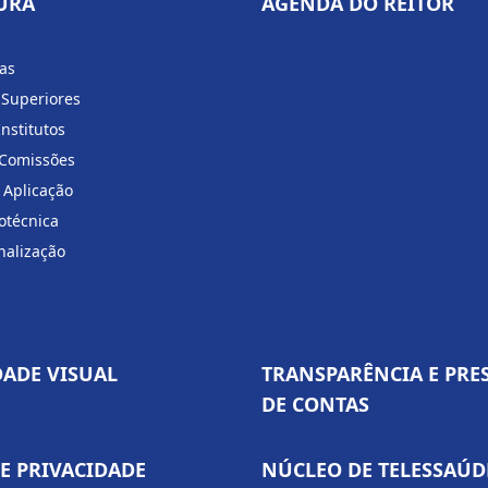
URA
AGENDA DO REITOR
ias
 Superiores
Institutos
 Comissões
 Aplicação
otécnica
nalização
DADE VISUAL
TRANSPARÊNCIA E PRE
DE CONTAS
DE PRIVACIDADE
NÚCLEO DE TELESSAÚD