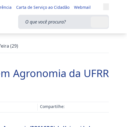
Entrar
rência
Carta de Serviço ao Cidadão
Webmail
Alternar a
O que você procura?
Buscar
eira (29)
o em Agronomia da UFRR
Compartilhe: