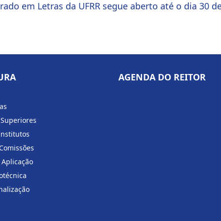
rado em Letras da UFRR segue aberto até o dia 30 d
URA
AGENDA DO REITOR
ias
 Superiores
Institutos
 Comissões
 Aplicação
otécnica
nalização