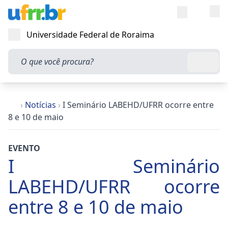
Entra
Alt
Acesso rápi
Universidade Federal de Roraima
Abrir menu
O que você procura?
Busca
›
Notícias
›
I Seminário LABEHD/UFRR ocorre entre
8 e 10 de maio
EVENTO
I Seminário
LABEHD/UFRR ocorre
entre 8 e 10 de maio