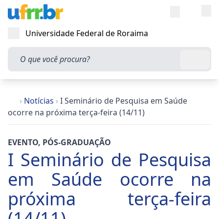
Entra
Alt
Acesso rápi
Universidade Federal de Roraima
Abrir menu
O que você procura?
Busca
›
Notícias
›
I Seminário de Pesquisa em Saúde
ocorre na próxima terça-feira (14/11)
EVENTO
,
PÓS-GRADUAÇÃO
I Seminário de Pesquisa
em Saúde ocorre na
próxima terça-feira
(14/11)