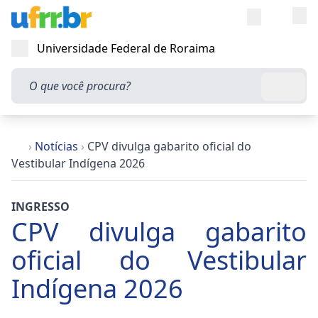
Entra
Alt
Acesso rápi
Universidade Federal de Roraima
Abrir menu
O que você procura?
Busca
›
Notícias
›
CPV divulga gabarito oficial do
Vestibular Indígena 2026
INGRESSO
CPV divulga gabarito
oficial do Vestibular
Indígena 2026