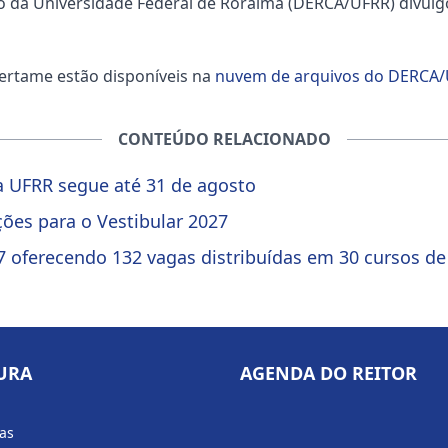
o da Universidade Federal de Roraima (DERCA/UFRR) divul
ertame estão disponíveis na
nuvem de arquivos do DERCA/
CONTEÚDO RELACIONADO
da UFRR segue até 31 de agosto
ições para o Vestibular 2027
27 oferecendo 132 vagas distribuídas em 30 cursos d
URA
AGENDA DO REITOR
ias