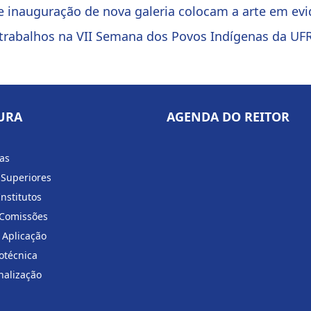
e inauguração de nova galeria colocam a arte em ev
e trabalhos na VII Semana dos Povos Indígenas da U
URA
AGENDA DO REITOR
ias
 Superiores
Institutos
 Comissões
 Aplicação
otécnica
nalização