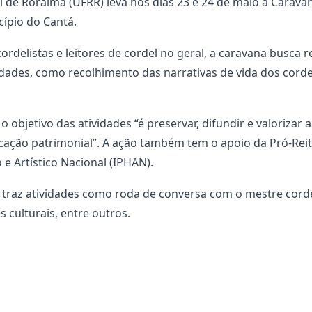
l de Roraima (UFRR) leva nos dias 23 e 24 de maio a Carav
cípio do Cantá.
rdelistas e leitores de cordel no geral, a caravana busca 
des, como recolhimento das narrativas de vida dos cordeli
objetivo das atividades “é preservar, difundir e valorizar 
ucação patrimonial”. A ação também tem o apoio da Pró-Rei
 e Artístico Nacional (IPHAN).
traz atividades como roda de conversa com o mestre cordel
s culturais, entre outros.