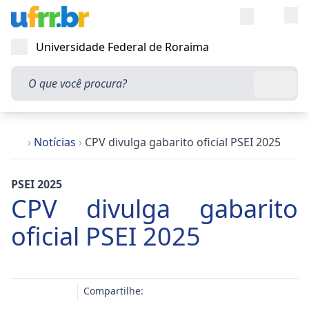
Entra
Alt
Acesso rápi
Universidade Federal de Roraima
Abrir menu
O que você procura?
Busca
›
Notícias
›
CPV divulga gabarito oficial PSEI 2025
PSEI 2025
CPV divulga gabarito
oficial PSEI 2025
Compartilhe: