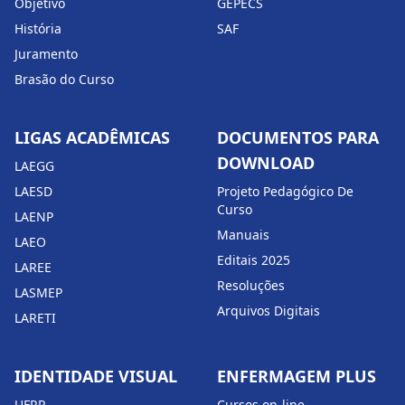
Objetivo
GEPECS
História
SAF
Juramento
Brasão do Curso
LIGAS ACADÊMICAS
DOCUMENTOS PARA
DOWNLOAD
LAEGG
LAESD
Projeto Pedagógico De
Curso
LAENP
Manuais
LAEO
Editais 2025
LAREE
Resoluções
LASMEP
Arquivos Digitais
LARETI
IDENTIDADE VISUAL
ENFERMAGEM PLUS
UFRR
Cursos on-line