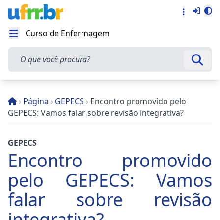
Entra
Alt
Acesso rá
Curso de Enfermagem
Abrir menu
O que você procura?
Busca
›
Página
›
GEPECS
›
Encontro promovido pelo
GEPECS: Vamos falar sobre revisão integrativa?
GEPECS
Encontro promovido
pelo GEPECS: Vamos
falar sobre revisão
integrativa?