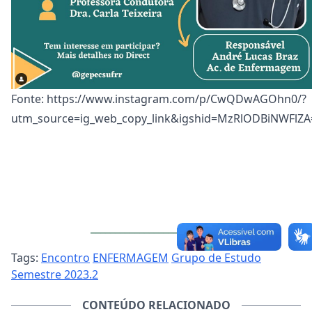
Fonte: https://www.instagram.com/p/CwQDwAGOhn0/?
utm_source=ig_web_copy_link&igshid=MzRlODBiNWFlZA
___________________________
Tags:
Encontro
ENFERMAGEM
Grupo de Estudo
Semestre 2023.2
CONTEÚDO RELACIONADO