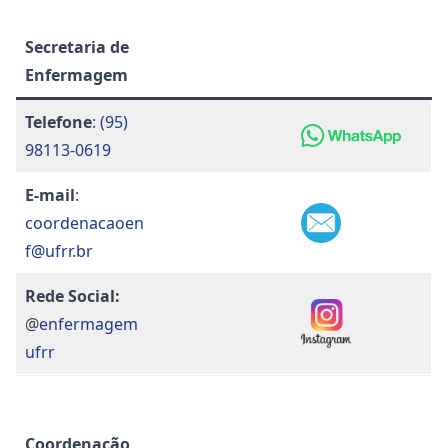
Secretaria de
Enfermagem
Telefone
:
(95)
98113-0619
E-mail
:
coordenacaoen
f@ufrr.br
Rede Social:
@
enfermagem
ufrr
Coordenação