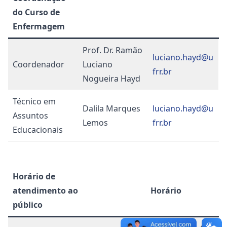
do Curso de
Enfermagem
Prof. Dr. Ramão
luciano.hayd@u
Coordenador
Luciano
frr.br
Nogueira Hayd
Técnico em
Dalila Marques
luciano.hayd@u
Assuntos
Lemos
frr.br
Educacionais
Horário de
atendimento ao
Horário
público