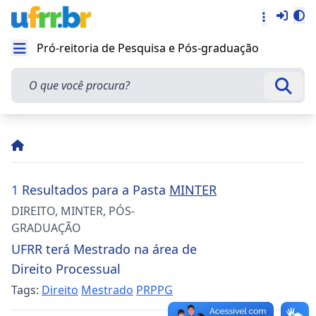
Entra
Alt
Acesso rá
Pró-reitoria de Pesquisa e Pós-graduação
Abrir menu
O que você procura?
Busca
1
Resultados para a Pasta
MINTER
DIREITO
,
MINTER
,
PÓS-
GRADUAÇÃO
UFRR terá Mestrado na área de
Direito Processual
Tags:
Direito
Mestrado
PRPPG