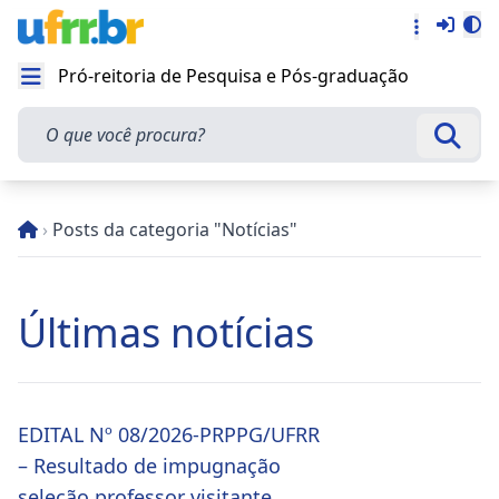
Entra
Alt
Acesso rá
Pró-reitoria de Pesquisa e Pós-graduação
Abrir menu
O que você procura?
Busca
›
Posts da categoria "Notícias"
Últimas notícias
EDITAL Nº 08/2026-PRPPG/UFRR
– Resultado de impugnação
seleção professor visitante