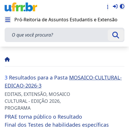
Entra
Alt
Acesso rá
Pró-Reitoria de Assuntos Estudantis e Extensão
Abrir menu
O que você procura?
Busca
3
Resultados para a Pasta
MOSAICO-CULTURAL-
EDICAO-2026-3
EDITAIS
,
EXTENSÃO
,
MOSAICO
CULTURAL - EDIÇÃO 2026
,
PROGRAMA
PRAE torna público o Resultado
Final dos Testes de habilidades específicas