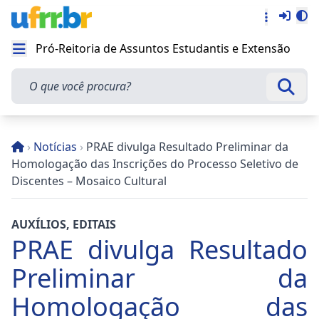
Entra
Alt
Acesso rá
Pró-Reitoria de Assuntos Estudantis e Extensão
Abrir menu
O que você procura?
Busca
›
Notícias
›
PRAE divulga Resultado Preliminar da
Homologação das Inscrições do Processo Seletivo de
Discentes – Mosaico Cultural
AUXÍLIOS
,
EDITAIS
PRAE divulga Resultado
Preliminar da
Homologação das