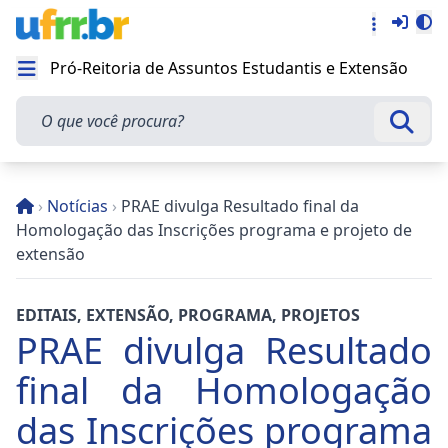
Entra
Alt
Acesso rá
Pró-Reitoria de Assuntos Estudantis e Extensão
Abrir menu
O que você procura?
Busca
›
Notícias
›
PRAE divulga Resultado final da
Homologação das Inscrições programa e projeto de
extensão
EDITAIS
,
EXTENSÃO
,
PROGRAMA
,
PROJETOS
PRAE divulga Resultado
final da Homologação
das Inscrições programa