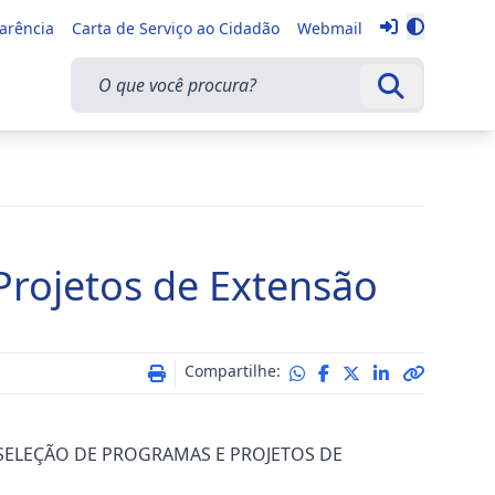
Entrar
parência
Carta de Serviço ao Cidadão
Webmail
Alternar 
O que você procura?
Buscar
Projetos de Extensão
Compartilhe:
co a SELEÇÃO DE PROGRAMAS E PROJETOS DE