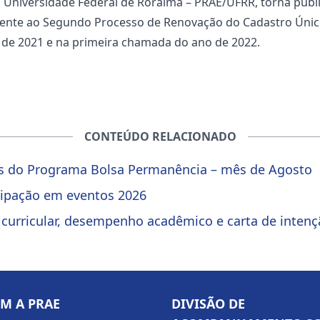
 Universidade Federal de Roraima – PRAE/UFRR, torna públi
rente ao Segundo Processo de Renovação do Cadastro Único 
de 2021 e na primeira chamada do ano de 2022.
CONTEÚDO RELACIONADO
as do Programa Bolsa Permanência – mês de Agosto
icipação em eventos 2026
e curricular, desempenho acadêmico e carta de inten
OM A PRAE
DIVISÃO DE