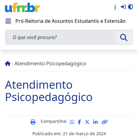
Entra
Alt
Acesso rá
Pró-Reitoria de Assuntos Estudantis e Extensão
Abrir menu
O que você procura?
Busca
›
Atendimento Psicopedagógico
Atendimento
Psicopedagógico
Compartilhe:
Publicado em: 21 de março de 2024