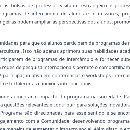
as bolsas de professor visitante estrangeiro e profess
Programas de intercâmbio de alunos e professores, pro
ngeiras podem ampliar as perspectivas dos alunos, promov
idades para que os alunos participem de programas de m
tercultural. Isso não apenas aprimora suas habilidades a
rticiparem de programas de intercâmbio e fornecer supo
m redes de pesquisa internacionais permite o compartilha
 A participação ativa em conferências e workshops internac
 e fortalecer as conexões internacionais.
pode aumentar o impacto do programa na sociedade. Par
a questões relevantes e contribuir para soluções inovadora
Programa são direcionadas para esse sentido e se encon
 engajamento com a Comunidade, desenvolvendo program
ma maneira de aumentar o impacto social. Além disso, o en