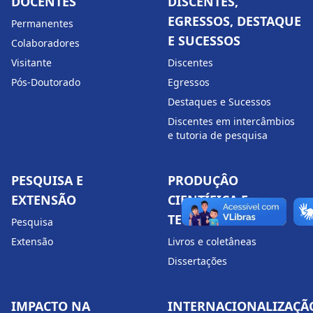
DOCENTES
DISCENTES,
EGRESSOS, DESTAQUE
Permanentes
E SUCESSOS
Colaboradores
Visitante
Discentes
Pós-Doutorado
Egressos
Destaques e Sucessos
Discentes em intercâmbios
e tutoria de pesquisa
PESQUISA E
PRODUÇÂO
EXTENSÃO
CIENTÍFICA E
TECNOLÓGICA
Pesquisa
Extensão
Livros e coletâneas
Dissertações
IMPACTO NA
INTERNACIONALIZAÇÃ