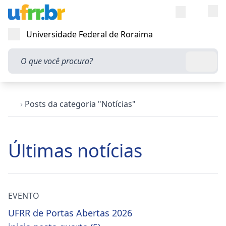
Entra
Alt
Acesso rápi
Universidade Federal de Roraima
Abrir menu
O que você procura?
Busca
›
Posts da categoria "Notícias"
Últimas notícias
EVENTO
UFRR de Portas Abertas 2026