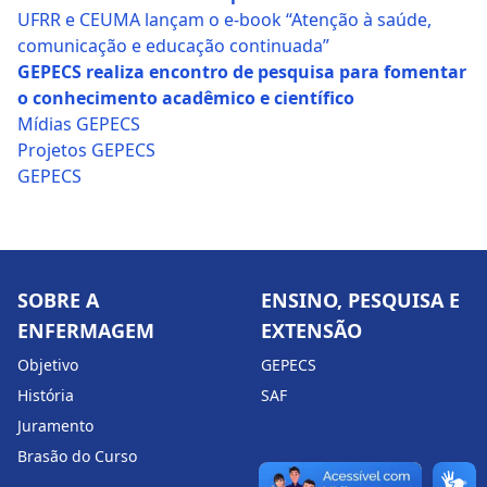
UFRR e CEUMA lançam o e-book “Atenção à saúde,
comunicação e educação continuada”
GEPECS realiza encontro de pesquisa para fomentar
o conhecimento acadêmico e científico
Mídias GEPECS
Projetos GEPECS
GEPECS
SOBRE A
ENSINO, PESQUISA E
ENFERMAGEM
EXTENSÃO
Objetivo
GEPECS
História
SAF
Juramento
Brasão do Curso