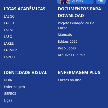
LIGAS ACADÊMICAS
DOCUMENTOS PARA
DOWNLOAD
LAEGG
LAESD
Projeto Pedagógico De
Curso
LAENP
Manuais
LAEO
Editais 2025
LAREE
Resoluções
LASMEP
Arquivos Digitais
LARETI
IDENTIDADE VISUAL
ENFERMAGEM PLUS
UFRR
Cursos on-line
Enfermagem
GEPECS
Ligas