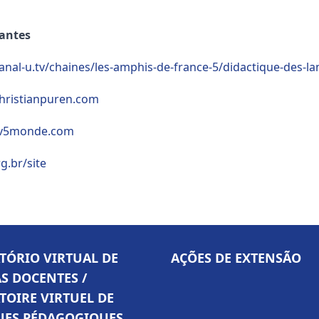
santes
anal-u.tv/chaines/les-amphis-de-france-5/didactique-des
hristianpuren.com
tv5monde.com
rg.br/site
TÓRIO VIRTUAL DE
AÇÕES DE EXTENSÃO
S DOCENTES /
TOIRE VIRTUEL DE
UES PÉDAGOGIQUES