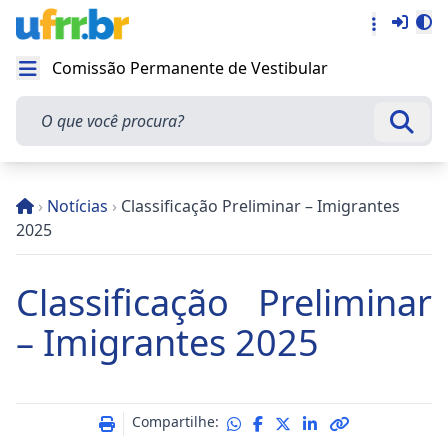
Entra
Alt
Acesso rá
Comissão Permanente de Vestibular
Abrir menu
O que você procura?
Busca
›
Notícias
›
Classificação Preliminar – Imigrantes
2025
Classificação Preliminar
– Imigrantes 2025
Compartilhe: