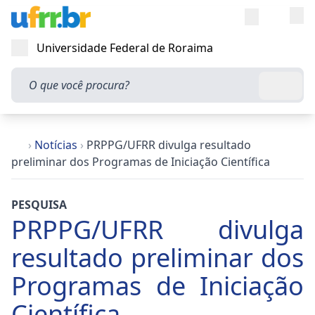
Entra
Alt
Acesso rápi
Universidade Federal de Roraima
Abrir menu
O que você procura?
Busca
›
Notícias
›
PRPPG/UFRR divulga resultado
preliminar dos Programas de Iniciação Científica
PESQUISA
PRPPG/UFRR divulga
resultado preliminar dos
Programas de Iniciação
Científica