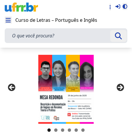
Entra
Alt
Acesso rá
Curso de Letras – Português e Inglês
Abrir menu
O que você procura?
Busca